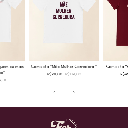
quem eu mais
Camiseta "Mãe Mulher Corredora "
Camiseta "
ia"
R$99,00
R$139,00
R$9
9,00