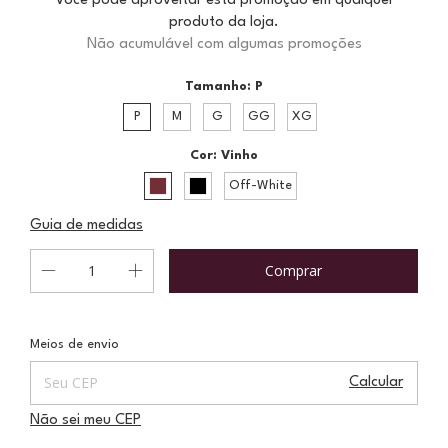
Você pode aproveitar esta promoção em qualquer
produto da loja.
Não acumulável com algumas promoções
Tamanho:
P
P
M
G
GG
XG
Cor:
Vinho
Off-White
Guia de medidas
Entregas para o CEP:
Alterar CEP
Meios de envio
Calcular
Não sei meu CEP